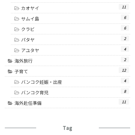
11
カオヤイ
6
サムイ島
6
クラビ
2
パタヤ
4
アユタヤ
2
海外旅行
12
子育て
4
バンコク妊娠・出産
8
バンコク育児
11
海外赴任準備
Tag