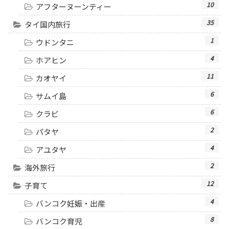
10
アフターヌーンティー
35
タイ国内旅行
1
ウドンタニ
4
ホアヒン
11
カオヤイ
6
サムイ島
6
クラビ
2
パタヤ
4
アユタヤ
2
海外旅行
12
子育て
4
バンコク妊娠・出産
8
バンコク育児