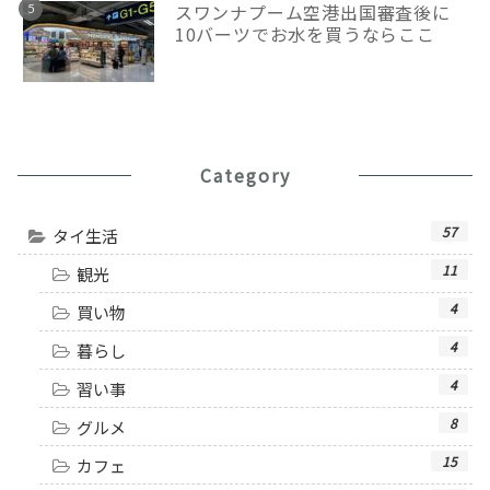
スワンナプーム空港出国審査後に
10バーツでお水を買うならここ
Category
57
タイ生活
11
観光
4
買い物
4
暮らし
4
習い事
8
グルメ
15
カフェ