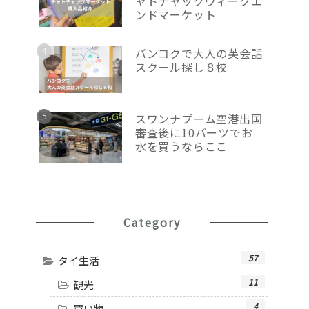
ャトチャックウィークエ
ンドマーケット
バンコクで大人の英会話
スクール探し８校
スワンナプーム空港出国
審査後に10バーツでお
水を買うならここ
Category
57
タイ生活
11
観光
4
買い物