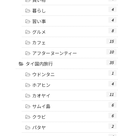
4
暮らし
4
習い事
8
グルメ
15
カフェ
10
アフターヌーンティー
35
タイ国内旅行
1
ウドンタニ
4
ホアヒン
11
カオヤイ
6
サムイ島
6
クラビ
2
パタヤ