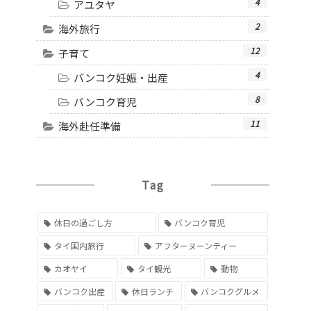
4
アユタヤ
2
海外旅行
12
子育て
4
バンコク妊娠・出産
8
バンコク育児
11
海外赴任準備
Tag
休日の過ごし方
バンコク育児
タイ国内旅行
アフターヌーンティー
カオヤイ
タイ観光
動物
バンコク出産
休日ランチ
バンコクグルメ