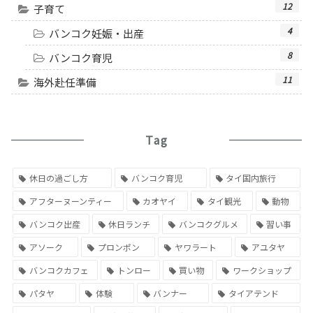
12
子育て
4
バンコク妊娠・出産
8
バンコク育児
11
海外赴任準備
Tag
休日の過ごし方
バンコク育児
タイ国内旅行
アフターヌーンティー
カオヤイ
タイ観光
動物
バンコク出産
休日ランチ
バンコクグルメ
習い事
アソーク
プロンポン
ヤワラート
アユタヤ
バンコクカフェ
トンロー
買い物
ワークショップ
パタヤ
体験
バンナー
タイアテンド