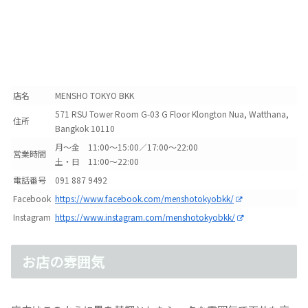
店名
MENSHO TOKYO BKK
571 RSU Tower Room G-03 G Floor Klongton Nua, Watthana,
住所
Bangkok 10110
月〜金 11:00〜15:00／17:00〜22:00
営業時間
土・日 11:00〜22:00
電話番号
091
887 9492
Facebook
https://www.facebook.com/menshotokyobkk/
Instagram
https://www.instagram.com/menshotokyobkk/
お店の雰囲気