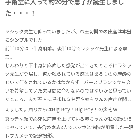
手術室に入って約20分で息子が誕生しまし
た・・・！
ラシック先生も仰っていましたが、
帝王切開での出産は本当
にシンプル
でした。
前半10分は下半身麻酔。後半10分でラシック先生による執
刀。
じんわりと下半身に麻痺した感覚が出てきたところにラシッ
ク先生が登場し、何か触られている感覚はあるものの麻酔の
せいで何をされているかはわからず。バースプランで立ち会
いを希望していた夫は間に合わないのではないかと思ってい
たところ、夫が室内に呼ばれるや否や赤ちゃんの産声が聞こ
Big Boy！Big Boy！の声もw
えました。周りからは
真っ赤な顔で必死に産声を上げている赤ちゃんが私の顔の横
にやってきて、夫含め家族3人でスマホと病院が用意した一眼
レフカメラで記念撮影。