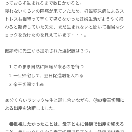
っておらず生まれるまで数日かかると。
寝れないくらいの陣痛が来ていたため、妊娠糖尿病によるス
トレスも相待って辛くて堪らなかった妊婦生活がようやく終
わると期待していた矢先、まだ生まれないと聞いて相当なシ
ョックを受けたのを覚えています・・・。
健診時に先生から提示された選択肢は３つ。
このまま自然に陣痛が来るのを待つ
一旦帰宅して、翌日促進剤を入れる
帝王切開で出産
30分くらいラシック先生と話し合いながら、
③の帝王切開に
よる出産を決断
しました。
一番重視したかったことは、母子ともに健康で出産を終える
こと。
ラシック先生なら帝王切開で母子ともに健康で出産で