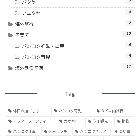
2
パタヤ
4
アユタヤ
2
海外旅行
12
子育て
4
バンコク妊娠・出産
8
バンコク育児
11
海外赴任準備
Tag
休日の過ごし方
バンコク育児
タイ国内旅行
アフターヌーンティー
カオヤイ
タイ観光
動物
バンコク出産
休日ランチ
バンコクグルメ
習い事