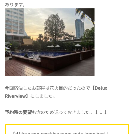
あります。
今回宿泊したお部屋は花火目的だったので
【Delux
Riverview】
にしました。
予約時の要望
も念のため送っておきました。↓↓↓
I’d like a non-smoking room and a large bed, I