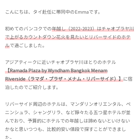
こんにちは、タイ赴任に帯同中のEmmaです。
初めてのバンコクでの
年越し（2022-2023）はチャオプラヤ川
で上がるカウントダウン花火を見たいとリバーサイドのホテ
ル
で過ごしました。
アジアティークに近いチャオプラヤ川ほとりのホテル
【Ramada Plaza by Wyndham Bangkok Menam
Riverside（ラマダ・プラザ・メナム・リバーサイド）】
に宿
泊したのでご紹介します。
リバーサイド周辺のホテルは、マンダリンオリエンタル、ペ
ニンシュラ、シャングリラ、など錚々たる五つ星ホテルが並
んでおり、予算的にホテルでの年越しは諦めないといけない
かなと思いつつも、比較的安い値段で探すことができまし
た。