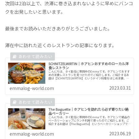
次回は2泊以上で、渋滞に巻き込まれないように早めにバンコ
クを出発したいと思います。
最後までお読みいただきありがとうございました。
滞在中に訪れた近くのレストランの記事になります。
SCHNITZELWIRTIN｜ホアヒンおすすめのローカル洋
食レストラン
こんにちは、タイ赴任に帯同中のEmmaです。ホアヒンでおすす
めの洋食レストランを見つけたのでご紹介します。ご紹介するお
店は【SCHNITZELWIRTIN】というドイツ料理をはじめ洋食、タ
イ料理を提供しているお店です。ローカルの落ち着いた店...
2023.03.31
emmalog-world.com
The Baguette｜ホアヒンを訪れたら必ず寄りたい絶
品ベーカリー
こんにちは、タイ赴任に帯同中のEmmaです。ホアヒンで絶品の
ベーカリーショップにランチ利用で寄ったのでご紹介します。ご
紹介するお店は【The Baguette】というベーカリーショップで
す。訪問してから知りましたがこちらのお店はホアヒンに3...
2023.06.19
emmalog-world.com