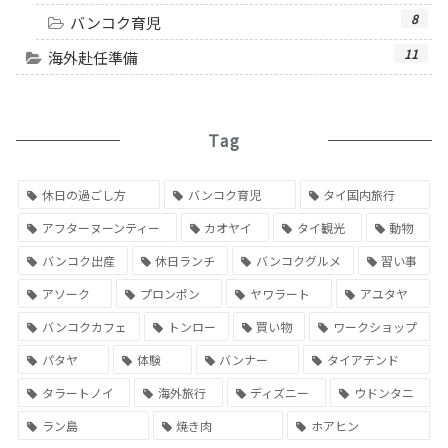
8
バンコク育児
11
海外赴任準備
Tag
休日の過ごし方
バンコク育児
タイ国内旅行
アフターヌーンティー
カオヤイ
タイ観光
動物
バンコク出産
休日ランチ
バンコクグルメ
習い事
アソーク
プロンポン
ヤワラート
アユタヤ
バンコクカフェ
トンロー
買い物
ワークショップ
パタヤ
体験
バンナー
タイアテンド
タラートノイ
海外旅行
ディズニー
ウドンタニ
ラン島
焼き肉
ホアヒン