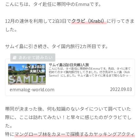
こんにちは、タイ赴任に帯同中のEmmaです。
12月の連休を利用して2泊3日で
クラビ（Krabi）
に行ってきま
した。
サムイ島に引き続き、タイ国内旅行2カ所目です。
サムイ島2泊3日夫婦2人旅
こんにちは、タイ赴任に帯同中のEmmaです。先日、タイに来て
初めてのタイ国内旅行をしてきました。行き先はサムイ島（Koh
Samui）にしました。サムイ島ってタイに来るまで知らなかった
のですが、プーケットに並ぶタイを代表するビーチリゾートだ...
2022.09.03
emmalog-world.com
帯同が決まった後、何も知識のないタイについて調べていた
際に、ここは訪れてみたい！と早々に感じたのがクラビでし
た。
特に
マングローブ林をカヌーで探検するカヤッキングアクティ