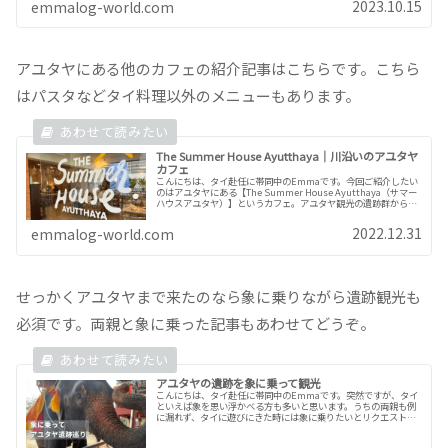
2023.10.15
emmalog-world.com
アユタヤにある他のカフェの紹介記事はこちらです。こちら
はパスタなどタイ料理以外のメニューもあります。
The Summer House Ayutthaya｜川沿いのアユタヤ
カフェ
こんにちは、タイ赴任に帯同中のEmmaです。今回ご紹介したい
のはアユタヤにある【The Summer House Ayutthaya（サマー
ハウスアユタヤ）】というカフェ。アユタヤ観光の遺跡群からも
程近く、チャオプラヤ川沿いに位置しており時...
2022.12.31
emmalog-world.com
せっかくアユタヤまで来たのなら象に乗りながら遺跡観光も
必須です。両親と象に乗った記事もあわせてどうぞ。
アユタヤの遺跡を象に乗って観光
こんにちは、タイ赴任に帯同中のEmmaです。突然ですが、タイ
といえば象を思い浮かべる方も多いと思います。うちの両親も例
に漏れず、タイに遊びにきた時には象に乗りたいとリクエストが
ありましたので、アユタヤ観光でエレファントキャンプに寄っ
て、象に...