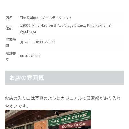
店名
The Station（ザ・ステーション）
13000, Phra Nakhon Si Ayutthaya District, Phra Nakhon Si
住所
Ayutthaya
営業時
月〜日 10:00〜20:00
間
電話番
0836648888
号
お店の雰囲気
お店の入り口は写真のようにカジュアルで清潔感があり入り
やすいです。