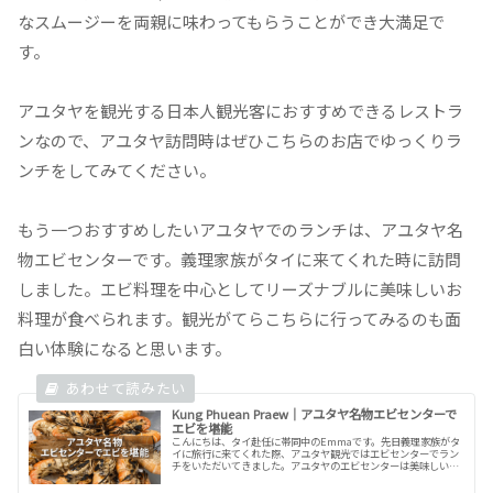
なスムージーを両親に味わってもらうことができ大満足で
す。
アユタヤを観光する日本人観光客におすすめできるレストラ
ンなので、アユタヤ訪問時はぜひこちらのお店でゆっくりラ
ンチをしてみてください。
もう一つおすすめしたいアユタヤでのランチは、アユタヤ名
物エビセンターです。義理家族がタイに来てくれた時に訪問
しました。エビ料理を中心としてリーズナブルに美味しいお
料理が食べられます。観光がてらこちらに行ってみるのも面
白い体験になると思います。
Kung Phuean Praew｜アユタヤ名物エビセンターで
エビを堪能
こんにちは、タイ赴任に帯同中のEmmaです。先日義理家族がタ
イに旅行に来てくれた際、アユタヤ観光ではエビセンターでラン
チをいただいてきました。アユタヤのエビセンターは美味しいエ
ビがリーズナブルにお腹いっぱい食べられると評判でずっと行っ
てみた...