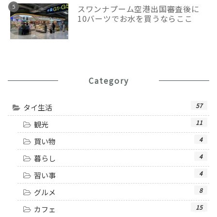
スワンナプーム空港出国審査後に
10バーツでお水を買うならここ
Category
57
タイ生活
11
観光
4
買い物
4
暮らし
4
習い事
8
グルメ
15
カフェ